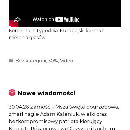
Komentarz Tygodnia: Europejski kołchoz
mielenia głosów
Kategorie
Bez kategorii
,
30%
,
Video
Nowe wiadomości
30.04.26 Zamość – Msza święta pogrzebowa,
zmarł nagle Adam Kaleniuk, wielki oraz
bezkompromisowy patriota kierujący
Krucjatą Różańcową za Ojczyznę i Ruchem