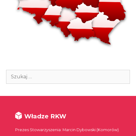
Szukaj:
Władze RKW
Prezes Stowarzyszenia: Marcin Dybowski (Komorów)