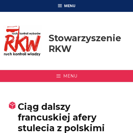
Przejdź
MENU
do
treści
Stowarzyszenie
RKW
MENU
Ciąg dalszy
francuskiej afery
stulecia z polskimi