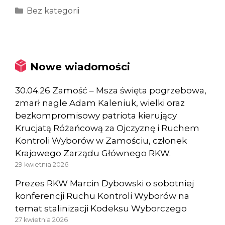
Kategorie
Bez kategorii
Nowe wiadomości
30.04.26 Zamość – Msza święta pogrzebowa,
zmarł nagle Adam Kaleniuk, wielki oraz
bezkompromisowy patriota kierujący
Krucjatą Różańcową za Ojczyznę i Ruchem
Kontroli Wyborów w Zamościu, członek
Krajowego Zarządu Głównego RKW.
29 kwietnia 2026
Prezes RKW Marcin Dybowski o sobotniej
konferencji Ruchu Kontroli Wyborów na
temat stalinizacji Kodeksu Wyborczego
27 kwietnia 2026