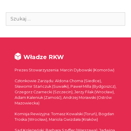
Szukaj:
Władze RKW
Prezes Stowarzyszenia: Marcin Dybowski (Komorów)
Członkowie Zarządu: Aldona Choma (Siedlce),
Sławomir Stańczuk (Suwałki), Paweł Milla (Bydgoszcz),
Grzegorz Czarnecki (Szczecin), Jerzy Filak (Wrocław),
Adam Kaleniuk (Zamość), Andrzej Morawski (Ostrów
Mazowiecka)
Komisja Rewizyjna: Tomasz Kowalski (Toruń), Bogdan
Troska (Wrocław), Mariola Gwizdała (Kraków)
Sąd Koleżeński: Barbara Szyffer (Warszawa), Jadwiga