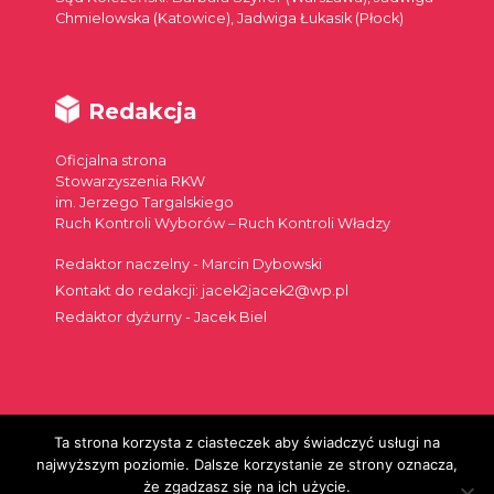
Chmielowska (Katowice), Jadwiga Łukasik (Płock)
Redakcja
Oficjalna strona
Stowarzyszenia RKW
im. Jerzego Targalskiego
Ruch Kontroli Wyborów – Ruch Kontroli Władzy
Redaktor naczelny - Marcin Dybowski
Kontakt do redakcji: jacek2jacek2@wp.pl
Redaktor dyżurny - Jacek Biel
Ta strona korzysta z ciasteczek aby świadczyć usługi na
Szukaj:
najwyższym poziomie. Dalsze korzystanie ze strony oznacza,
że zgadzasz się na ich użycie.