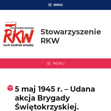
Przejdź
MENU
do
treści
Stowarzyszenie
RKW
MENU
5 maj 1945 r. – Udana
akcja Brygady
Świętokrzyskiej.