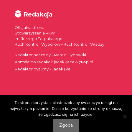
Redakcja
Oficjalna strona
Stowarzyszenia RKW
im. Jerzego Targalskiego
Ruch Kontroli Wyborów – Ruch Kontroli Władzy
Redaktor naczelny - Marcin Dybowski
Kontakt do redakcji: jacek2jacek2@wp.pl
Redaktor dyżurny - Jacek Biel
Ta strona korzysta z ciasteczek aby świadczyć usługi na
Szukaj:
najwyższym poziomie. Dalsze korzystanie ze strony oznacza,
że zgadzasz się na ich użycie.
Zgoda
© 2026