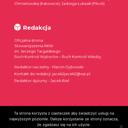
Chmielowska (Katowice), Jadwiga Łukasik (Płock)
Redakcja
Oficjalna strona
Stowarzyszenia RKW
im. Jerzego Targalskiego
Ruch Kontroli Wyborów – Ruch Kontroli Władzy
Redaktor naczelny - Marcin Dybowski
Kontakt do redakcji: jacek2jacek2@wp.pl
Redaktor dyżurny - Jacek Biel
Ta strona korzysta z ciasteczek aby świadczyć usługi na
Szukaj:
najwyższym poziomie. Dalsze korzystanie ze strony oznacza,
że zgadzasz się na ich użycie.