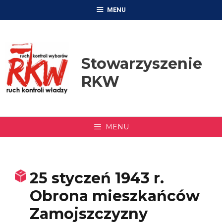
Przejdź
MENU
do
treści
Stowarzyszenie
RKW
MENU
25 styczeń 1943 r.
Obrona mieszkańców
Zamojszczyzny