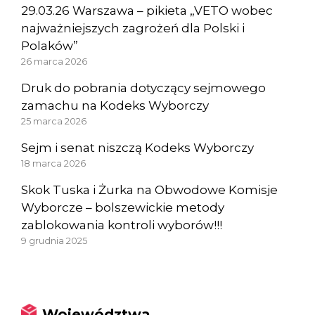
29.03.26 Warszawa – pikieta „VETO wobec
najważniejszych zagrożeń dla Polski i
Polaków”
26 marca 2026
Druk do pobrania dotyczący sejmowego
zamachu na Kodeks Wyborczy
25 marca 2026
Sejm i senat niszczą Kodeks Wyborczy
18 marca 2026
Skok Tuska i Żurka na Obwodowe Komisje
Wyborcze – bolszewickie metody
zablokowania kontroli wyborów!!!
9 grudnia 2025
Województwa