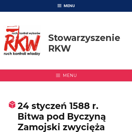
Przejdź
MENU
do
treści
Stowarzyszenie
RKW
MENU
24 styczeń 1588 r.
Bitwa pod Byczyną
Zamojski zwycięża