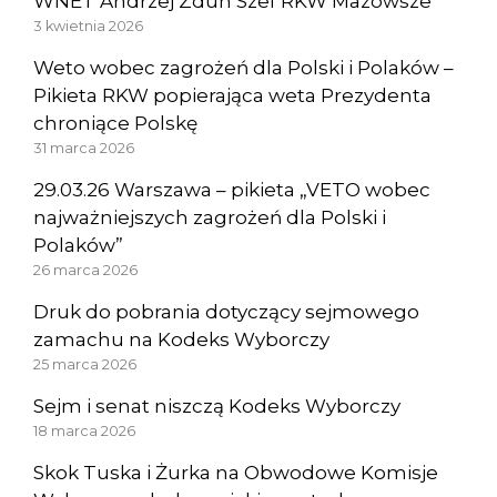
WNET Andrzej Zdun Szef RKW Mazowsze
3 kwietnia 2026
Weto wobec zagrożeń dla Polski i Polaków –
Pikieta RKW popierająca weta Prezydenta
chroniące Polskę
31 marca 2026
29.03.26 Warszawa – pikieta „VETO wobec
najważniejszych zagrożeń dla Polski i
Polaków”
26 marca 2026
Druk do pobrania dotyczący sejmowego
zamachu na Kodeks Wyborczy
25 marca 2026
Sejm i senat niszczą Kodeks Wyborczy
18 marca 2026
Skok Tuska i Żurka na Obwodowe Komisje