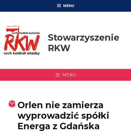
Przejdź
MENU
do
treści
Stowarzyszenie
RKW
MENU
Orlen nie zamierza
wyprowadzić spółki
Energa z Gdańska