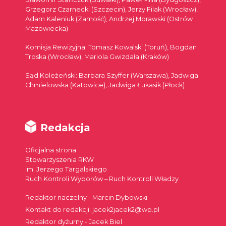
Grzegorz Czarnecki (Szczecin), Jerzy Filak (Wrocław),
Adam Kaleniuk (Zamość), Andrzej Morawski (Ostrów
Mazowiecka)
Komisja Rewizyjna: Tomasz Kowalski (Toruń), Bogdan
Troska (Wrocław), Mariola Gwizdała (Kraków)
Sąd Koleżeński: Barbara Szyffer (Warszawa), Jadwiga
Chmielowska (Katowice), Jadwiga Łukasik (Płock)
Redakcja
Oficjalna strona
Stowarzyszenia RKW
im. Jerzego Targalskiego
Ruch Kontroli Wyborów – Ruch Kontroli Władzy
Redaktor naczelny - Marcin Dybowski
Kontakt do redakcji: jacek2jacek2@wp.pl
Redaktor dyżurny - Jacek Biel