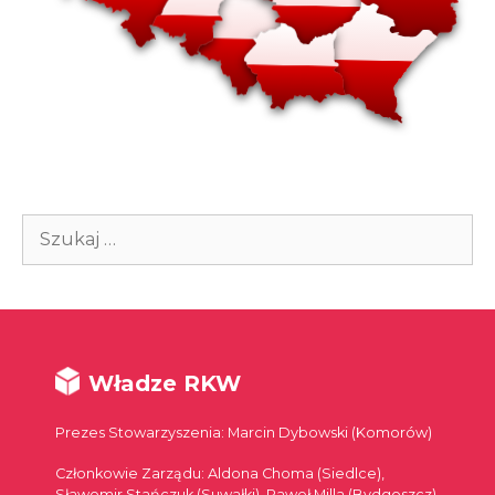
Szukaj:
Władze RKW
Prezes Stowarzyszenia: Marcin Dybowski (Komorów)
Członkowie Zarządu: Aldona Choma (Siedlce),
Sławomir Stańczuk (Suwałki), Paweł Milla (Bydgoszcz),