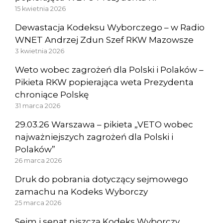
15 kwietnia 2026
Dewastacja Kodeksu Wyborczego – w Radio
WNET Andrzej Zdun Szef RKW Mazowsze
3 kwietnia 2026
Weto wobec zagrożeń dla Polski i Polaków –
Pikieta RKW popierająca weta Prezydenta
chroniące Polskę
31 marca 2026
29.03.26 Warszawa – pikieta „VETO wobec
najważniejszych zagrożeń dla Polski i
Polaków”
26 marca 2026
Druk do pobrania dotyczący sejmowego
zamachu na Kodeks Wyborczy
25 marca 2026
Sejm i senat niszczą Kodeks Wyborczy