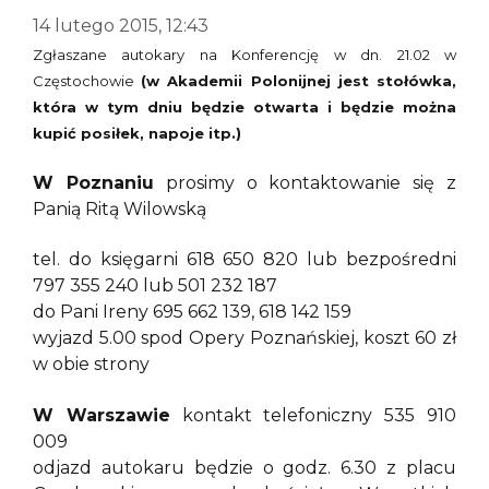
14 lutego 2015, 12:43
Zgłaszane autokary na Konferencję w dn. 21.02 w
Częstochowie
(w Akademii Polonijnej jest stołówka,
która w tym dniu będzie otwarta i będzie można
kupić posiłek, napoje itp.)
W Poznaniu
prosimy o kontaktowanie się z
Panią Ritą Wilowską
tel. do księgarni 618 650 820 lub bezpośredni
797 355 240 lub 501 232 187
do Pani Ireny 695 662 139, 618 142 159
wyjazd 5.00 spod Opery Poznańskiej, koszt 60 zł
w obie strony
W Warszawie
kontakt telefoniczny 535 910
009
odjazd autokaru będzie o godz. 6.30 z placu