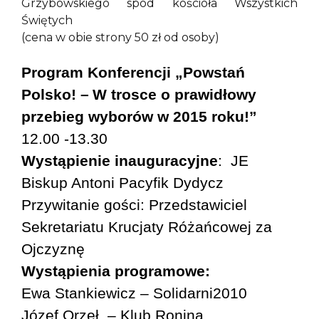
Grzybowskiego spod kościoła Wszystkich
Świętych
(cena w obie strony 50 zł od osoby)
Program Konferencji „Powstań
Polsko! –
W trosce o prawidłowy
przebieg wyborów w 2015 roku!”
12.00 -13.30
Wystąpienie inauguracyjne
: JE
Biskup Antoni Pacyfik Dydycz
Przywitanie gości: Przedstawiciel
Sekretariatu Krucjaty Różańcowej za
Ojczyznę
Wystąpienia programowe:
Ewa Stankiewicz – Solidarni2010
Józef Orzeł – Klub Ronina