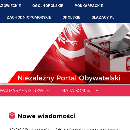
ZOWIECKIE
OGÓLNOPOLSKIE
PODKARPACKIE
ZACHODNIOPOMORSKIE
OPOLSKIE
ŚLĄZACY.PL
WARZYSZENIE RKW
MAPA KOMISJI
Nowe wiadomości
30.04.26 Zamość – Msza święta pogrzebowa,