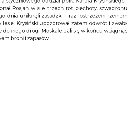
styczniowego oddział ppłk. Karola Krysińskiego i
onał Rosjan w sile trzech rot piechoty, szwadronu
go dnia uniknęli zasadzki – raz ostrzeżeni rżeniem
lesie. Krysiński upozorował zatem odwrót i zwabił
 do niego drogi. Moskale dali się w końcu wciągnąć
twem broni i zapasów.