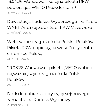
18.04.26 Warszawa – kolejna pikieta RKW
popierająca WETO Prezydenta RP
15 kwietnia 2026
Dewastacja Kodeksu Wyborczego – w Radio
WNET Andrzej Zdun Szef RKW Mazowsze
3 kwietnia 2026
Weto wobec zagrożeń dla Polski i Polaków –
Pikieta RKW popierająca weta Prezydenta
chroniące Polskę
31 marca 2026
29.03.26 Warszawa – pikieta „VETO wobec
najważniejszych zagrożeń dla Polski i
Polaków”
26 marca 2026
Druk do pobrania dotyczący sejmowego
zamachu na Kodeks Wyborczy
25 marca 2026