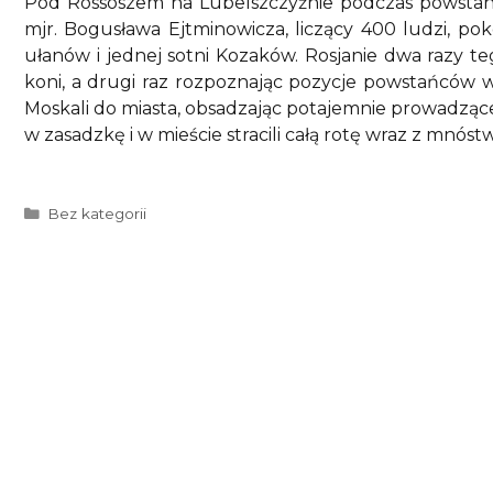
Pod Rossoszem na Lubelszczyźnie podczas powstania 
mjr. Bogusława Ejtminowicza, liczący 400 ludzi, pok
ułanów i jednej sotni Kozaków. Rosjanie dwa razy te
koni, a drugi raz rozpoznając pozycje powstańców w 
Moskali do miasta, obsadzając potajemnie prowadzące
w zasadzkę i w mieście stracili całą rotę wraz z mnós
Kategorie
Bez kategorii