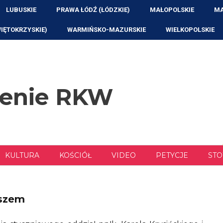
LUBUSKIE
PRAWA ŁÓDŹ (ŁÓDZKIE)
MAŁOPOLSKIE
MA
WIĘTOKRZYSKIE)
WARMIŃSKO-MAZURSKIE
WIELKOPOLSKIE
zenie RKW
KULTURA
KOŚCIÓŁ
VIDEO
PETYCJE
STO
oszem