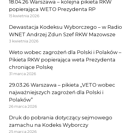
18.04.26 Warszawa – kolejna pikieta RKW
popierająca WETO Prezydenta RP
15 kwietnia 2026
Dewastacja Kodeksu Wyborczego – w Radio
WNET Andrzej Zdun Szef RKW Mazowsze
3 kwietnia 2026
Weto wobec zagrożeń dla Polski i Polaków –
Pikieta RKW popierająca weta Prezydenta
chroniące Polskę
31 marca 2026
29.03.26 Warszawa – pikieta „VETO wobec
najważniejszych zagrożeń dla Polski i
Polaków”
26 marca 2026
Druk do pobrania dotyczący sejmowego
zamachu na Kodeks Wyborczy
25 marca 2026