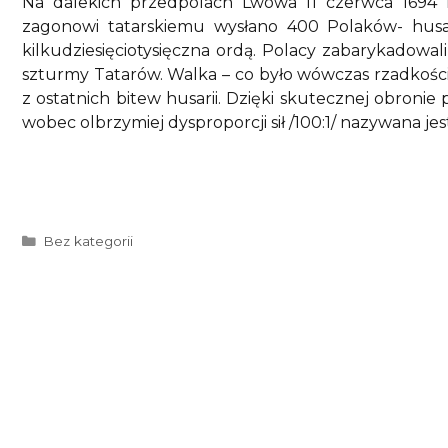
Na dalekich przedpolach Lwowa 11 czerwca 1694 
zagonowi tatarskiemu wysłano 400 Polaków- husarz
kilkudziesięciotysięczna ordą. Polacy zabarykadowali
szturmy Tatarów. Walka – co było wówczas rzadkości
z ostatnich bitew husarii. Dzięki skutecznej obronie 
wobec olbrzymiej dysproporcji sił /100:1/ nazywana jes
Kategorie
Bez kategorii