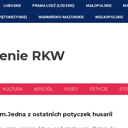
LUBUSKIE
PRAWA ŁÓDŹ (ŁÓDZKIE)
MAŁOPOLSKIE
MA
WIĘTOKRZYSKIE)
WARMIŃSKO-MAZURSKIE
WIELKOPOLSKIE
zenie RKW
KULTURA
KOŚCIÓŁ
VIDEO
PETYCJE
STO
.Jedna z ostatnich potyczek husarii