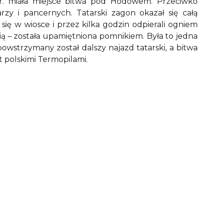
r. miała miejsce bitwa pod Hodowem. Przeciwko
y i pancernych. Tatarski zagon okazał się całą
 się w wiosce i przez kilka godzin odpierali ogniem
ą – została upamiętniona pomnikiem. Była to jedna
powstrzymany został dalszy najazd tatarski, a bitwa
t polskimi Termopilami.