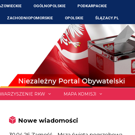
ZOWIECKIE
OGÓLNOPOLSKIE
PODKARPACKIE
ZACHODNIOPOMORSKIE
OPOLSKIE
ŚLĄZACY.PL
WARZYSZENIE RKW
MAPA KOMISJI
Nowe wiadomości
30.04.26 Zamość – Msza święta pogrzebowa,