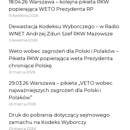
18.04.26 Warszawa – kolejna pikieta RKW
popierająca WETO Prezydenta RP
15 kwietnia 2026
Dewastacja Kodeksu Wyborczego – w Radio
WNET Andrzej Zdun Szef RKW Mazowsze
3 kwietnia 2026
Weto wobec zagrożeń dla Polski i Polaków –
Pikieta RKW popierająca weta Prezydenta
chroniące Polskę
31 marca 2026
29.03.26 Warszawa – pikieta „VETO wobec
najważniejszych zagrożeń dla Polski i
Polaków”
26 marca 2026
Druk do pobrania dotyczący sejmowego
zamachu na Kodeks Wyborczy
25 marca 2026