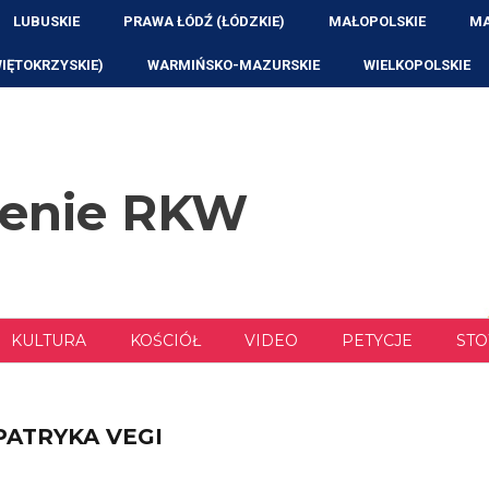
LUBUSKIE
PRAWA ŁÓDŹ (ŁÓDZKIE)
MAŁOPOLSKIE
MA
WIĘTOKRZYSKIE)
WARMIŃSKO-MAZURSKIE
WIELKOPOLSKIE
zenie RKW
KULTURA
KOŚCIÓŁ
VIDEO
PETYCJE
STO
PATRYKA VEGI