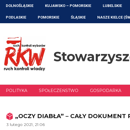
Przejdź
DOLNOŚLĄSKIE
KUJAWSKO – POMORSKIE
LUBELSKIE
do
treści
PODLASKIE
POMORSKIE
ŚLĄSKIE
NASZE KIELCE (Ś
Stowarzys
POLITYKA
SPOŁECZEŃSTWO
GOSPODARKA
„OCZY DIABŁA” – CAŁY DOKUMENT 
3 lutego 2021, 21:06