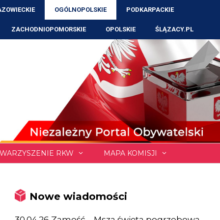
ZOWIECKIE
OGÓLNOPOLSKIE
PODKARPACKIE
ZACHODNIOPOMORSKIE
OPOLSKIE
ŚLĄZACY.PL
WARZYSZENIE RKW
MAPA KOMISJI
Nowe wiadomości
30.04.26 Zamość – Msza święta pogrzebowa,