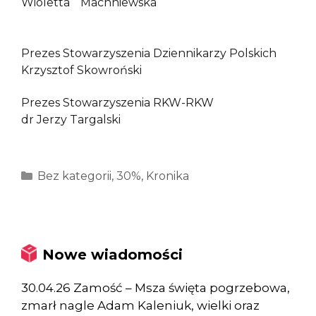
Wioletta Machniewska
Prezes Stowarzyszenia Dziennikarzy Polskich
Krzysztof Skowroński
Prezes Stowarzyszenia RKW-RKW
dr Jerzy Targalski
Kategorie
Bez kategorii
,
30%
,
Kronika
Nowe wiadomości
30.04.26 Zamość – Msza święta pogrzebowa,
zmarł nagle Adam Kaleniuk, wielki oraz