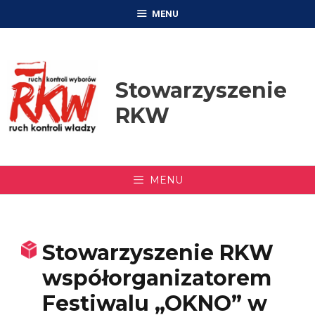
Przejdź
MENU
do
treści
Stowarzyszenie
RKW
MENU
Stowarzyszenie RKW
współorganizatorem
Festiwalu „OKNO” w