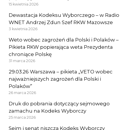
15 kwietnia 2026
Dewastacja Kodeksu Wyborczego – w Radio
WNET Andrzej Zdun Szef RKW Mazowsze
3 kwietnia 2026
Weto wobec zagrożeń dla Polski i Polaków –
Pikieta RKW popierająca weta Prezydenta
chroniące Polskę
31 marca 2026
29.03.26 Warszawa – pikieta „VETO wobec
najważniejszych zagrożeń dla Polski i
Polaków”
26 marca 2026
Druk do pobrania dotyczący sejmowego
zamachu na Kodeks Wyborczy
25 marca 2026
Sejm i senat niszczą Kodeks Wyborczy