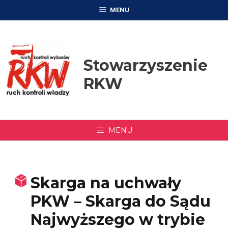
Przejdź
MENU
do
treści
Stowarzyszenie
RKW
MENU
Skarga na uchwały
PKW – Skarga do Sądu
Najwyższego w trybie